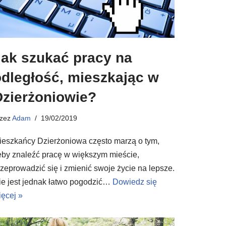
Jak szukać pracy na
odległość, mieszkając w
Dzierżoniowie?
rzez
Adam
19/02/2019
ieszkańcy Dzierżoniowa często marzą o tym,
eby znaleźć pracę w większym mieście,
rzeprowadzić się i zmienić swoje życie na lepsze.
ie jest jednak łatwo pogodzić…
Dowiedz się
ięcej »