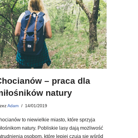
Chocianów – praca dla
miłośników natury
rzez
Adam
14/01/2019
hocianów to niewielkie miasto, które sprzyja
iłośnikom natury. Pobliskie lasy dają możliwość
atrudnienia osobom, które lepiej czują się wśród