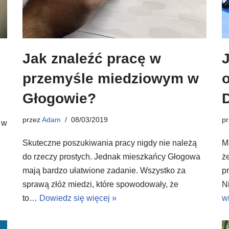
Jak znaleźć pracę w
przemyśle miedziowym w
Głogowie?
przez
Adam
08/03/2019
p
 w
Skuteczne poszukiwania pracy nigdy nie należą
M
do rzeczy prostych. Jednak mieszkańcy Głogowa
ż
mają bardzo ułatwione zadanie. Wszystko za
p
sprawą złóż miedzi, które spowodowały, że
N
to…
Dowiedz się więcej »
w