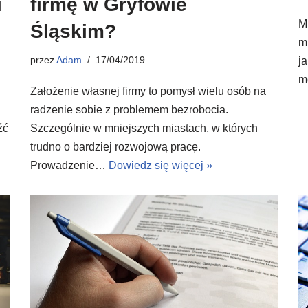
i
firmę w Gryfowie
M
Śląskim?
m
przez
Adam
17/04/2019
ja
m
Założenie własnej firmy to pomysł wielu osób na
radzenie sobie z problemem bezrobocia.
źć
Szczególnie w mniejszych miastach, w których
trudno o bardziej rozwojową pracę.
Prowadzenie…
Dowiedz się więcej »