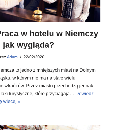
Praca w hotelu w Niemczy
– jak wygląda?
rzez
Adam
22/02/2020
iemcza to jedno z mniejszych miast na Dolnym
ląsku, w którym nie ma na stałe wielu
ieszkańców. Przez miasto przechodzą jednak
zlaki turystyczne, które przyciągają…
Dowiedz
ę więcej »