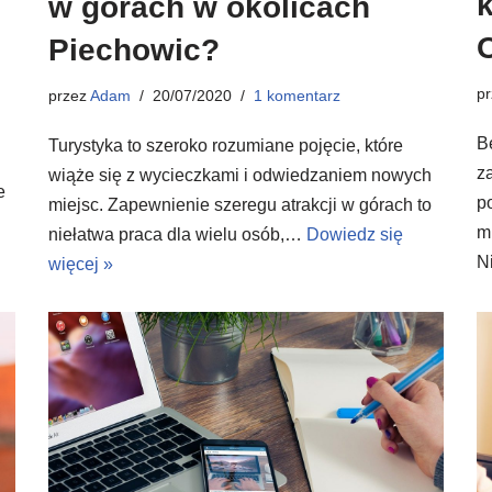
w górach w okolicach
Piechowic?
p
przez
Adam
20/07/2020
1 komentarz
B
Turystyka to szeroko rozumiane pojęcie, które
z
wiąże się z wycieczkami i odwiedzaniem nowych
e
p
miejsc. Zapewnienie szeregu atrakcji w górach to
m
niełatwa praca dla wielu osób,…
Dowiedz się
N
więcej »