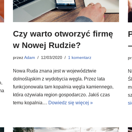
Czy warto otworzyć firmę
w Nowej Rudzie?
przez
Adam
12/03/2020
1 komentarz
p
Nowa Ruda znana jest w województwie
N
dolnośląskim z wydobycia węgla. Przez lata
Ś
o,
funkcjonowała tam kopalnia węgla kamiennego,
m
ma
która ożywiała region gospodarczo. Jakiś czas
s
h
temu kopalnia…
Dowiedz się więcej »
si