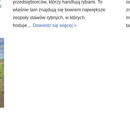
o
przedsiębiorców, którzy handlują rybami. To
z
z
właśnie tam znajdują się bowiem największe
m
zespoły stawów rybnych, w których
t
hoduje…
Dowiedz się więcej »