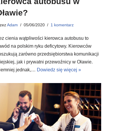
kierowca autobusu w
Oławie?
rzez
Adam
05/06/2020
1 komentarz
ez cienia wątpliwości kierowca autobusu to
awód na polskim ryku deficytowy. Kierowców
oszukują zarówno przedsiębiorstwa komunikacji
iejskiej, jak i prywatni przewoźnicy w Oławie.
iemniej jednak,…
Dowiedz się więcej »