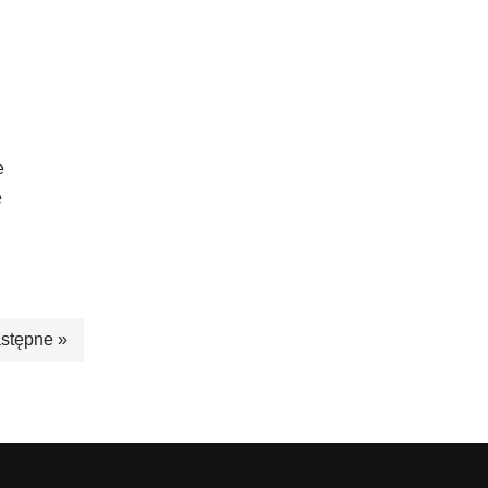
e
e
stępne »