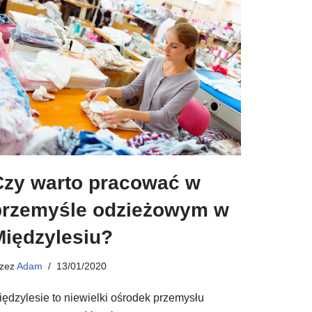
Czy warto pracować w
przemyśle odzieżowym w
Międzylesiu?
rzez
Adam
13/01/2020
iędzylesie to niewielki ośrodek przemysłu