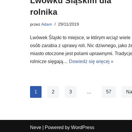
Lwówku Śląskim dla
rolnika
przez
Adam
29/11/2019
Lwówek Śląski to miejsce, w którym wciąż wiele
osób zarabia z uprawy roli. Nic dziwnego, jako ż
miasto otoczone jest polami uprawnymi. Tradycj
rolnicze sięgają…
Dowiedz się więcej »
1
2
3
…
57
Na
Neve
| Powered by
WordPress